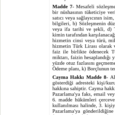
Madde 7
- Mesafeli sözleşme
bir nüshasının tüketiciye ve
satıcı veya sağlayıcının isim,
bilgileri, b) Sözleşmenin dü
veya ifa tarihi ve şekli, d) 
kimin tarafından karşılanacağ
hizmetin cinsi veya türü, mi
hizmetin Türk Lirası olarak v
faiz ile birlikte ödenecek T
miktarı, faizin hesaplandığı y
yüzde otuz fazlasını geçmemek
Ödeme planı, k) Borçlunun tem
Cayma Hakkı Madde 8
- A
gösterdiği adresteki kişi/ku
hakkına sahiptir. Cayma hakkı
Pazarlama'ya faks, email vey
6. madde hükümleri çerceves
kullanılması halinde, 3. kişi
Pazarlama'ya gönderildiğine