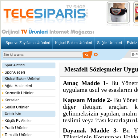
Spor ve Zayıflama Ürünleri
Kişisel Bakım Ürünleri
Sağlık Ürünleri
Eviniz 
Spor Aletleri
Mesafeli Sözleşmeler Uyg
Spor Aletleri
Kişisel Bakım Ürünleri
Amaç Madde 1
- Bu Yönetm
Ağda Makineleri
uygulama usul ve esaslarını d
Kozmetik Ürünler
Kapsam Madde 2
- Bu Yönet
Korseler
diğer iletişim araçları k
Selülit Ürünleri
gelinmeksizin yapılan, malın
Eviniz İçin
teslimi veya ifası kararlaştır
Küçük Ev Aletleri
Pratik Ürünler
Dayanak Madde 3
- Bu Yö
Temizlik Ürünleri
Tüketicinin Korunması Hakkı