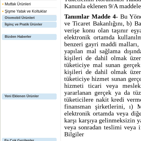
Mutfak Ürünleri
Kanunla eklenen 9/A maddeler
Şişme Yatak ve Koltuklar
Tanımlar Madde 4
- Bu Yön
Otomobil Ürünleri
ve Ticaret Bakanlığını, b) B
İlginç ve Pratik Ürünler
verişe konu olan taşınır eşy
elektronik ortamda kullanıl
Bizden Haberler
benzeri gayri maddi malları,
yapılan mal sağlama dışında
kişileri de dahil olmak üzer
tüketiciye mal sunan gerçek 
kişileri de dahil olmak üzer
tüketiciye hizmet sunan gerçe
hizmeti ticari veya mesle
yararlanan gerçek ya da tüz
Yeni Eklenen Ürünler
tüketicilere nakit kredi verm
finansman şirketlerini, ı) 
elektronik ortamda veya diğer
karşı karşıya gelinmeksizin y
veya sonradan teslimi veya if
Bilgiler
En Çok Gezilenler