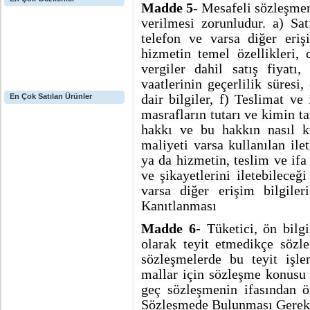
Madde 5
- Mesafeli sözleşmen
verilmesi zorunludur. a) Sat
telefon ve varsa diğer eri
hizmetin temel özellikleri
vergiler dahil satış fiyatı
vaatlerinin geçerlilik süresi
En Çok Satılan Ürünler
dair bilgiler, f) Teslimat ve
masrafların tutarı ve kimin t
hakkı ve bu hakkın nasıl kul
maliyeti varsa kullanılan ile
ya da hizmetin, teslim ve ifa 
ve şikayetlerini iletebileceğ
varsa diğer erişim bilgile
Kanıtlanması
Madde 6-
Tüketici, ön bilgi
olarak teyit etmedikçe sözl
sözleşmelerde bu teyit işle
mallar için sözleşme konusu 
geç sözleşmenin ifasından ön
Sözleşmede Bulunması Gereke