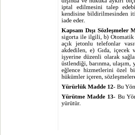
dışında ve hukuka aykırı biç
iptal edilmesini talep edebi
kendisine bildirilmesinden i
iade eder.
Kapsam Dışı Sözleşmeler 
sigorta ile ilgili, b) Otomati
açık jetonlu telefonlar vas
akdedilen, e) Gıda, içecek 
işyerine düzenli olarak sağla
üstlendiği, barınma, ulaşım, y
eğlence hizmetlerini özel b
hükümler içeren, sözleşmele
Yürürlük Madde 12
- Bu Yön
Yürütme Madde 13
- Bu Yön
yürütür.