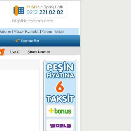
Haberler
|
Müşteri Hizmetleri
|
Yardım
|
İletişim
Sepetiniz Boş
Üye Ol
Şifremi Unuttum